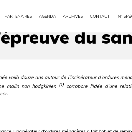
PARTENAIRES
AGENDA
ARCHIVES
CONTACT
N° SPÉ
l’épreuve du sa
itiée voilà douze ans autour de l'incinérateur d'ordures mé
(1)
ome malin non hodgkinien
corrobore l'idée d'une relati
cer.
nce, l'incinérateur d'ordures ménagères a fait l'objet de remi