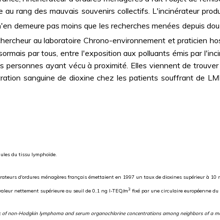
e au rang des mauvais souvenirs collectifs. L'incinérateur prod
l n'en demeure pas moins que les recherches menées depuis douz
chercheur au laboratoire Chrono-environnement et praticien ho
ésormais par tous, entre l'exposition aux polluants émis par l'in
rsonnes ayant vécu à proximité. Elles viennent de trouver leu
tration sanguine de dioxine chez les patients souffrant de L
lules du tissu lymphoïde.
rateurs d'ordures ménagères français émettaient en 1997 un taux de dioxines supérieur à 10 
3
 valeur nettement supérieure au seuil de 0,1 ng I-TEQ/m
fixé par une circulaire européenne d
sk of non-Hodgkin lymphoma and serum organochlorine concentrations among neighbors of a muni