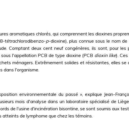
rbures aromatiques chlorés, qui comprennent les dioxines proprem
 8-tétrachlorodibenzo-
p
-dioxine), plus connue sous le nom de 
tude. Comptant deux cent neuf congénères, ils sont, pour les 
ssés sous l'appellation PCB de type dioxine (PCB
dioxin like
). Ces
échets ménagers. Extrêmement solides et résistantes, elles se
es dans l'organisme.
e exposition environnementale du passé », explique Jean-Fran
ieurs mois d'analyse dans un laboratoire spécialisé de Liège
s de l'usine d'incinération bisontine, se sont soumis aux tes
ts atteints de lymphome que chez les témoins.