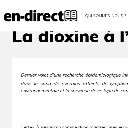
Accueil
Archives
La dioxine à l’épreuve du sang
QUI SOMMES-NOUS ?
La dioxine à 
Dernier volet d'une recherche épidémiologique in
dans le sang de riverains atteints de lymph
environnementale et la survenue de ce type de can
Certes, à Besançon comme dans d'autres villes en Fra