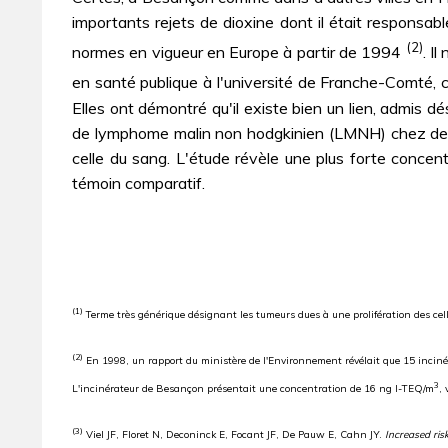
importants rejets de dioxine dont il était responsabl
(2)
normes en vigueur en Europe à partir de 1994
. I
en santé publique à l'université de Franche-Comté, 
Elles ont démontré qu'il existe bien un lien, admis d
de lymphome malin non hodgkinien (LMNH) chez des pe
celle du sang. L'étude révèle une plus forte concen
témoin comparatif.
(1)
Terme très générique désignant les tumeurs dues à une prolifération des cel
(2)
En 1998, un rapport du ministère de l'Environnement révélait que 15 inciné
3
L'incinérateur de Besançon présentait une concentration de 16 ng I-TEQ/m
,
(3)
Viel JF, Floret N, Deconinck E, Focant JF, De Pauw E, Cahn JY.
Increased ri