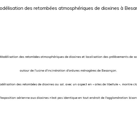
Modélisation des retombées atmosphériques de dioxines et localisation des prélèvements de so
autour de l'usine d'incinération d'ordures ménagères de Besançon.
délisation des retombées de dioxines au sol, avec un aspect en « ailes de libellule », montre c
l'exposition aérienne aux dioxines n'est pas identique en tout endroit de l'agglomération bison