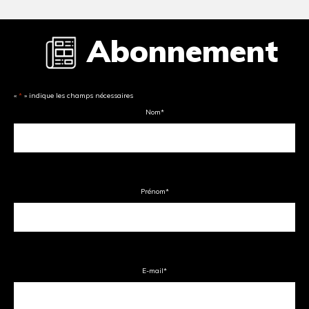
Abonnement
«
*
» indique les champs nécessaires
Nom
*
Prénom
*
E-mail
*