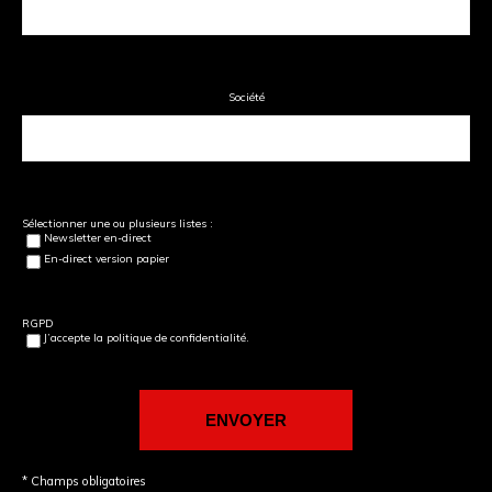
Société
Sélectionner une ou plusieurs listes :
Newsletter en-direct
En-direct version papier
RGPD
J’accepte la politique de confidentialité.
* Champs obligatoires