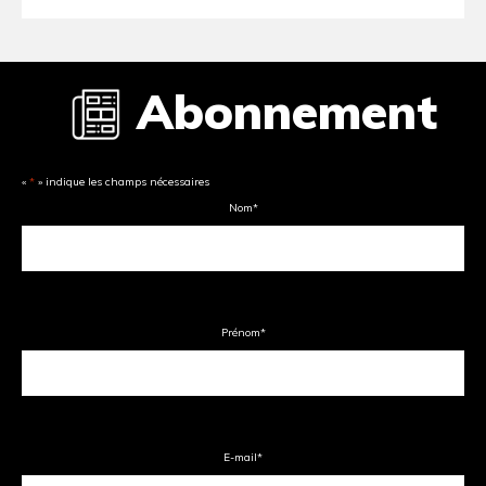
Abonnement
«
*
» indique les champs nécessaires
Nom
*
Prénom
*
E-mail
*