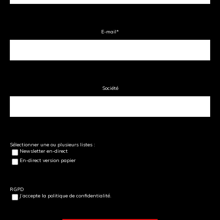
E-mail
*
Société
Sélectionner une ou plusieurs listes :
Newsletter en-direct
En-direct version papier
RGPD
J’accepte la politique de confidentialité.