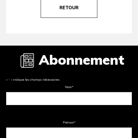
RETOUR
Abonnement
«
*
» indique les champs nécessaires
Nom
*
Prénom
*