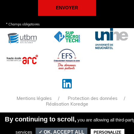
* Champs obligatoires
Mentions légales
Protection des données
Réalisation Koredge
By continuing to scroll,
you are allowing all third-part
la reproduction de tout ou partie de ce site est
formellement interdite sauf autorisation expresse du
directeur de la publication.
services
✓ OK, ACCEPT ALL
PERSONALIZE