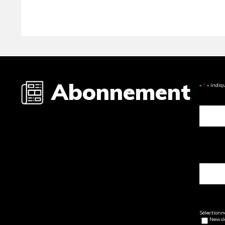
Abonnement
«
*
» indiq
Sélectionne
Newsle