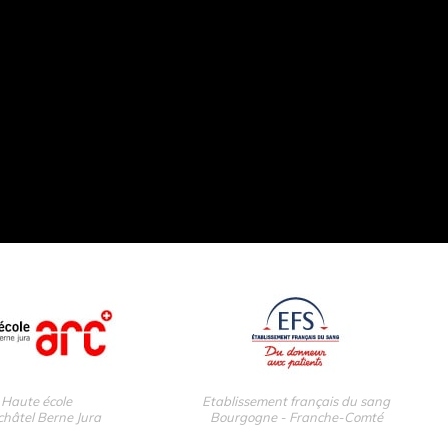
Haute école
Etablissement français du sang
hâtel Berne Jura
Bourgogne - Franche-Comté