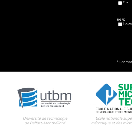
En-dir
RGPD
J’acce
* Champs 
Université de technologie
Ecole nationale supé
de Belfort-Montbéliard
mécanique et des micr