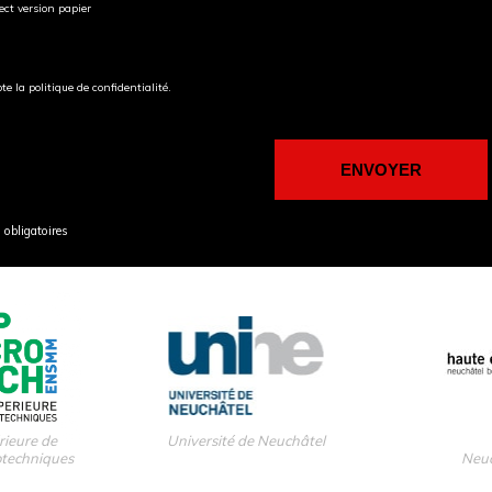
ect version papier
pte la politique de confidentialité.
obligatoires
rieure de
Université de Neuchâtel
otechniques
Neuc