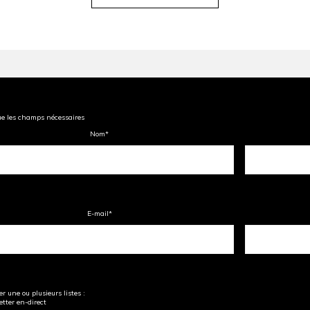
ue les champs nécessaires
Nom
*
E-mail
*
r une ou plusieurs listes :
tter en-direct