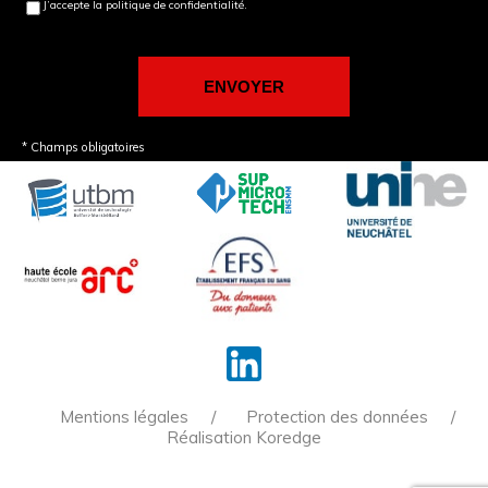
J’accepte la politique de confidentialité.
* Champs obligatoires
Mentions légales
Protection des données
Réalisation Koredge