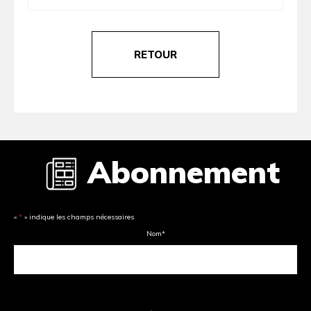
RETOUR
Abonnement
«
*
» indique les champs nécessaires
Nom
*