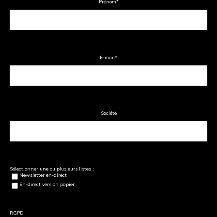
Prénom
*
E-mail
*
Société
Sélectionner une ou plusieurs listes :
Newsletter en-direct
En-direct version papier
RGPD