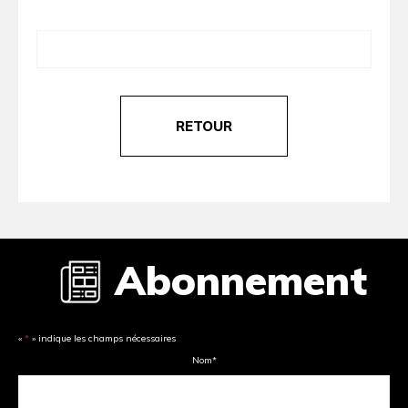
RETOUR
Abonnement
«
*
» indique les champs nécessaires
Nom
*