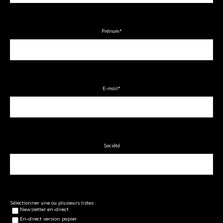
Prénom
*
E-mail
*
Société
Sélectionner une ou plusieurs listes :
Newsletter en-direct
En-direct version papier