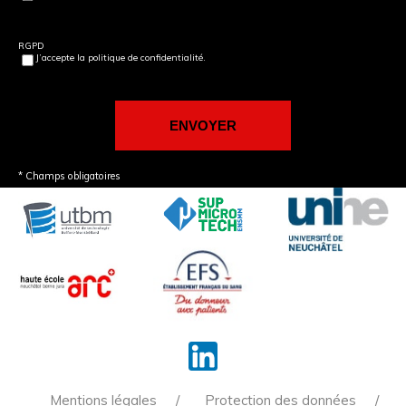
RGPD
J’accepte la politique de confidentialité.
* Champs obligatoires
Mentions légales
Protection des données