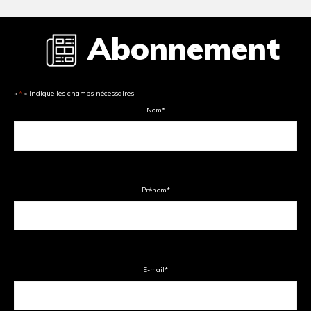
Abonnement
«
*
» indique les champs nécessaires
Nom
*
Prénom
*
E-mail
*