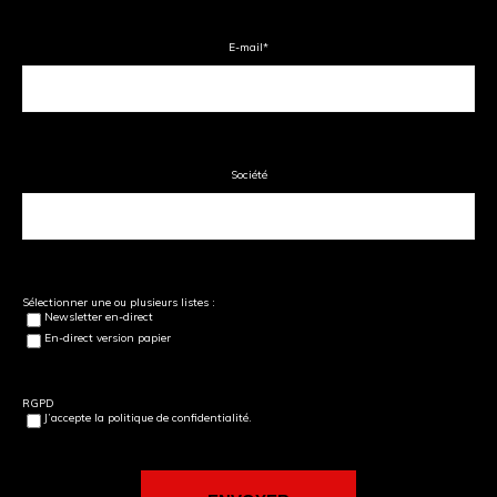
E-mail
*
Société
Sélectionner une ou plusieurs listes :
Newsletter en-direct
En-direct version papier
RGPD
J’accepte la politique de confidentialité.