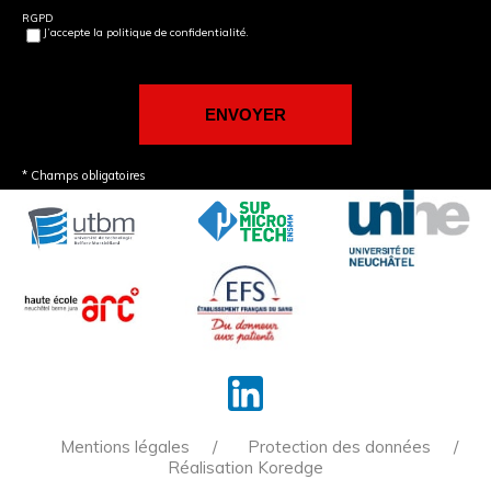
RGPD
J’accepte la politique de confidentialité.
* Champs obligatoires
Mentions légales
Protection des données
Réalisation Koredge