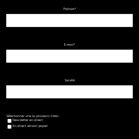
Prénom
*
E-mail
*
Société
Sélectionner une ou plusieurs listes :
Newsletter en-direct
En-direct version papier