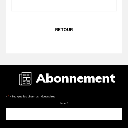
RETOUR
Abonnement
«
*
» indique les champs nécessaires
Nom
*