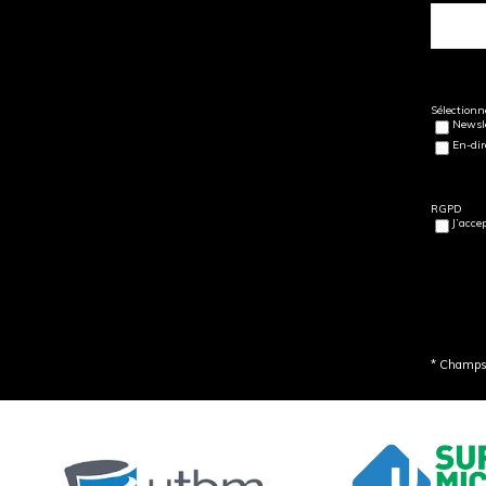
Sélectionne
Newsle
En-dir
RGPD
J’acce
* Champs 