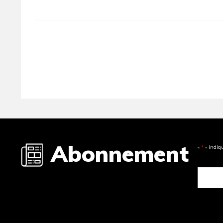
Abonnement
«
*
» indiq