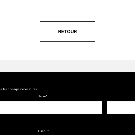
RETOUR
ue les champs nécessaires
Nom
*
E-mail
*