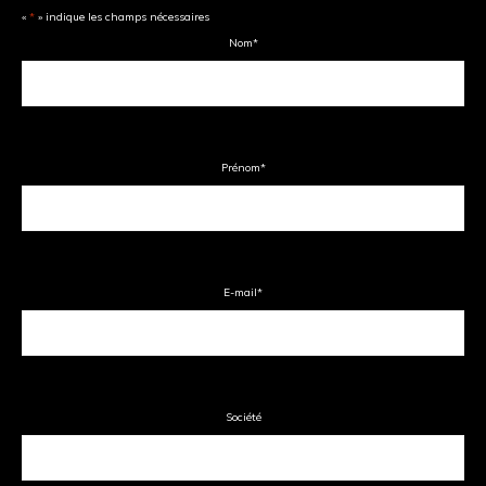
«
*
» indique les champs nécessaires
Nom
*
Prénom
*
E-mail
*
Société