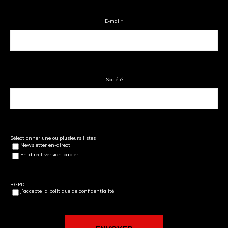
E-mail
*
Société
Sélectionner une ou plusieurs listes :
Newsletter en-direct
En-direct version papier
RGPD
J’accepte la politique de confidentialité.