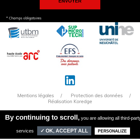
* Champs obligatoires
Mentions légales
Protection des données
Réalisation Koredge
By continuing to scroll,
you are allowing all third-part
la reproduction de tout ou partie de ce site est
formellement interdite sauf autorisation expresse du
directeur de la publication.
services
✓ OK, ACCEPT ALL
PERSONALIZE