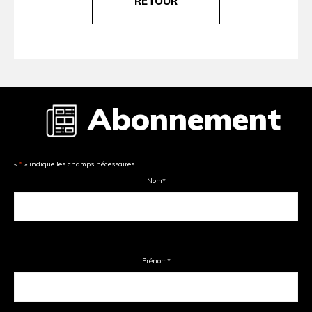
RETOUR
Abonnement
«
*
» indique les champs nécessaires
Nom
*
Prénom
*