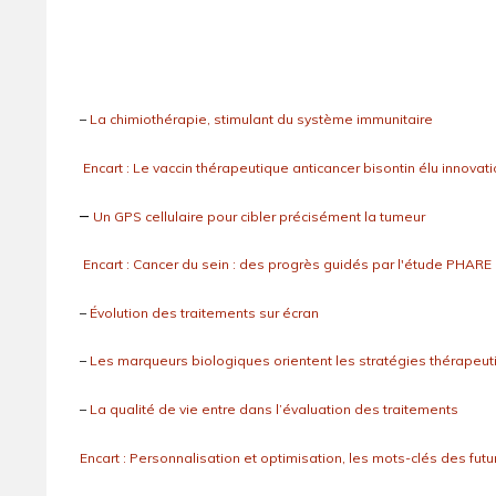
–
La chimiothérapie, stimulant du système immunitaire
Encart : Le vaccin thérapeutique anticancer bisontin élu innova
–
Un GPS cellulaire pour cibler précisément la tumeur
Encart : Cancer du sein : des progrès guidés par l'étude PHARE
–
Évolution des traitements sur écran
–
Les marqueurs biologiques orientent les stratégies thérapeu
–
La qualité de vie entre dans l’évaluation des traitements
Encart : Personnalisation et optimisation, les mots-clés des futu