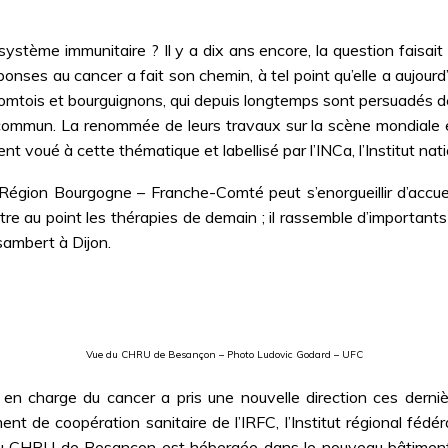
système immunitaire ? Il y a dix ans encore, la question faisait s
ponses au cancer a fait son chemin, à tel point qu’elle a aujou
 comtois et bourguignons, qui depuis longtemps sont persuadés 
ommun. La renommée de leurs travaux sur la scène mondiale est
t voué à cette thématique et labellisé par l’INCa, l’Institut nat
Région Bourgogne – Franche-Comté peut s’enorgueillir d’accueil
tre au point les thérapies de demain ; il rassemble d’importan
sambert à Dijon.
Vue du CHRU de Besançon – Photo Ludovic Godard – UFC
e en charge du cancer a pris une nouvelle direction ces dern
 de coopération sanitaire de l’IRFC, l’Institut régional fédérat
du CHRU de Besançon est hébergée dans le nouveau bâtiment «