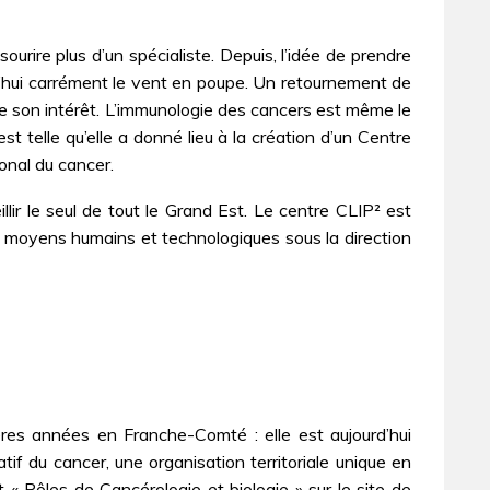
ourire plus d’un spécialiste. Depuis, l’idée de prendre
rd’hui carrément le vent en poupe. Un retournement de
de son intérêt. L’immunologie des cancers est même le
 telle qu’elle a donné lieu à la création d’un Centre
ional du cancer.
lir le seul de tout le Grand Est. Le centre CLIP² est
ts moyens humains et technologiques sous la direction
ières années en Franche-Comté : elle est aujourd’hui
if du cancer, une organisation territoriale unique en
 Pôles de Cancérologie et biologie » sur le site de