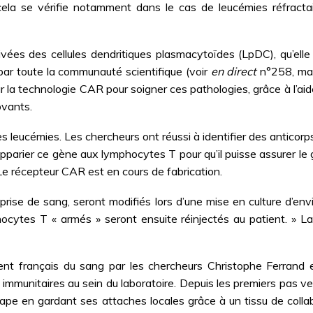
cela se vérifie notamment dans le cas de leucémies réfractai
rivées des cellules dendritiques plasmacytoïdes (LpDC), qu’e
e par toute la communauté scientifique (voir
en direct
n°258, mai-
la technologie CAR pour soigner ces pathologies, grâce à l’aide
ovants.
eucémies. Les chercheurs ont réussi à identifier des anticorps qu
’apparier ce gène aux lymphocytes T pour qu’il puisse assurer le 
 Le récepteur CAR est en cours de fabrication.
 prise de sang, seront modifiés lors d’une mise en culture d’e
phocytes T « armés » seront ensuite réinjectés au patient. » L
ent français du sang par les chercheurs Christophe Ferrand 
mmunitaires au sein du laboratoire. Depuis les premiers pas vers
tape en gardant ses attaches locales grâce à un tissu de col