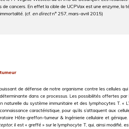
s de cancers. En effet la cible de UCPVax est une enzyme, la t
immortalité. (cf.
en direct
n° 257, mars-avril 2015)
a tumeur
puissant de défense de notre organisme contre les cellules qui l
éterminante dans ce processus. Les possibilités offertes par la
tion naturelle du système immunitaire et des lymphocytes T. «
connaissance caractéristique, pour qu’ils s’attaquent aux cellul
oire Hôte-greffon-tumeur & Ingénierie cellulaire et génique. 
ceptor
, il est « greffé » sur le lymphocyte T, qui, ainsi modifi