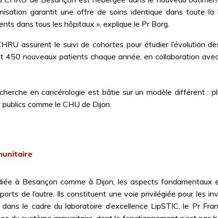
anisation garantit une offre de soins identique dans toute la
ts dans tous les hôpitaux », explique le Pr Borg.
HRU assurent le suivi de cohortes pour étudier l’évolution d
nt 450 nouveaux patients chaque année, en collaboration avec
cherche en cancérologie est bâtie sur un modèle différent : plus
 publics comme le CHU de Dijon.
munitaire
udiée à Besançon comme à Dijon, les aspects fondamentaux et 
rts de l’autre. Ils constituent une voie privilégiée pour les i
 dans le cadre du laboratoire d’excellence LipSTIC, le Pr Franç
 du système immunitaire, dont le fonctionnement n’est pas 