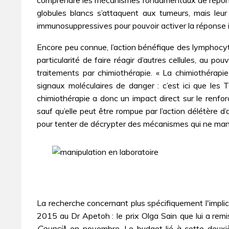
globules blancs s’attaquent aux tumeurs, mais leur a
immunosuppressives pour pouvoir activer la réponse i
Encore peu connue, l’action bénéfique des lymphocyte
particularité de faire réagir d’autres cellules, au 
traitements par chimiothérapie. « La chimiothérapie
signaux moléculaires de danger : c’est ici que les 
chimiothérapie a donc un impact direct sur le renfo
sauf qu’elle peut être rompue par l’action délétère d
pour tenter de décrypter des mécanismes qui ne ma
La recherche concernant plus spécifiquement l'impli
2015 au Dr Apetoh :
le
prix Olga Sain
que lui a rem
Council
) en novembre. Le budget lié à cette deuxi