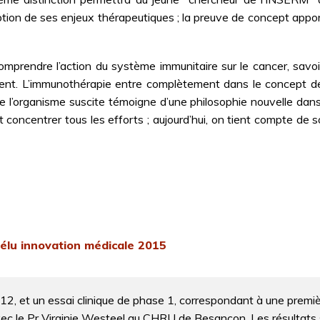
on de ses enjeux thérapeutiques ; la preuve de concept apport
mprendre l’action du système immunitaire sur le cancer, savo
ent. L’immunothérapie entre complètement dans le concept de m
l’organisme suscite témoigne d’une philosophie nouvelle dans l
llait concentrer tous les efforts ; aujourd’hui, on tient compte 
 élu innovation médicale 2015
12, et un essai clinique de phase 1, correspondant à une premièr
c le Pr Virginie Westeel au CHRU de Besançon. Les résultats