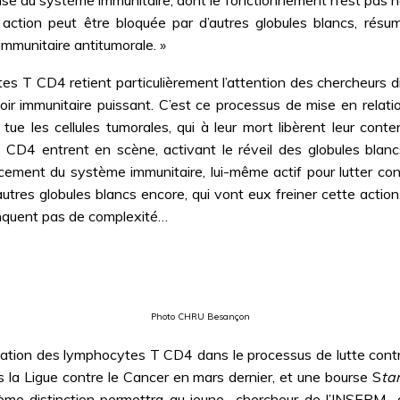
ction peut être bloquée par d’autres globules blancs, résume l
mmunitaire antitumorale. »
s T CD4 retient particulièrement l’attention des chercheurs di
pouvoir immunitaire puissant. C’est ce processus de mise en rel
 tue les cellules tumorales, qui à leur mort libèrent leur con
T CD4 entrent en scène, activant le réveil des globules blan
rcement du système immunitaire, lui-même actif pour lutter con
’autres globules blancs encore, qui vont eux freiner cette actio
nquent pas de complexité…
Photo CHRU Besançon
cation des lymphocytes T CD4 dans le processus de lutte cont
is la Ligue contre le Cancer en mars dernier, et une bourse S
ta
ème distinction permettra au jeune chercheur de l’INSERM de 