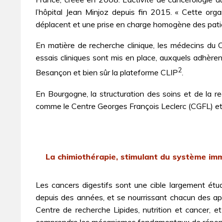
l’hôpital Jean Minjoz depuis fin 2015. « Cette org
déplacent et une prise en charge homogène des patien
En matière de recherche clinique, les médecins du C
essais cliniques sont mis en place, auxquels adhère
2
Besançon et bien sûr la plateforme CLIP
.
En Bourgogne, la structuration des soins et de la re
comme le Centre Georges François Leclerc (CGFL) et
La chimiothérapie, stimulant du système im
Les cancers digestifs sont une cible largement ét
depuis des années, et se nourrissant chacun des appo
Centre de recherche Lipides, nutrition et cancer, et
comprendre les mécanismes fondamentaux de réponse