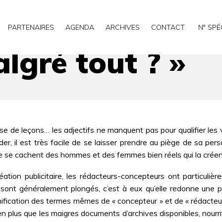
PARTENAIRES
AGENDA
ARCHIVES
CONTACT
N° SPÉ
lgré tout ? »
use de leçons… les adjectifs ne manquent pas pour qualifier les v
r, il est très facile de se laisser prendre au piège de sa pe
ère se cachent des hommes et des femmes bien réels qui la créen
éation publicitaire, les rédacteurs-concepteurs ont particuliè
s sont généralement plongés, c’est à eux qu’elle redonne une 
gnification des termes mêmes de « concepteur » et de « rédacteur »,
 plus que les maigres documents d’archives disponibles, nourrit l