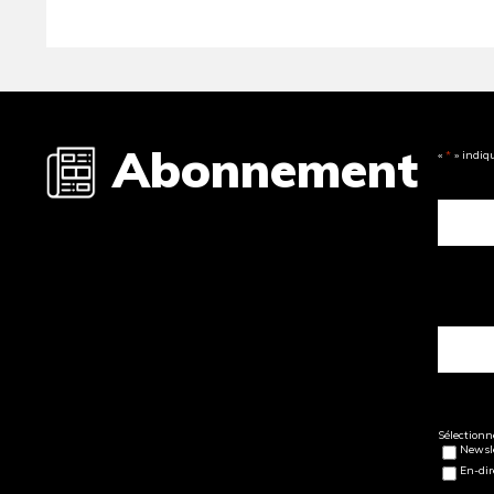
Abonnement
«
*
» indiq
Sélectionne
Newsle
En-dir