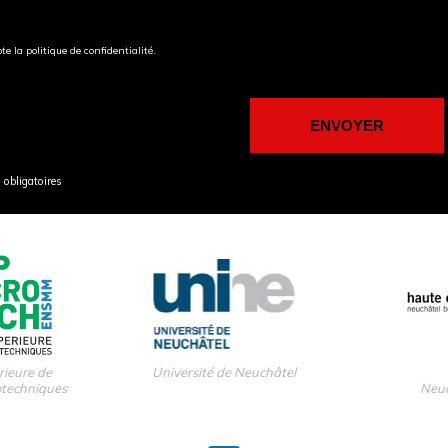
pte la politique de confidentialité.
obligatoires
rieure de
Université de Neuchâtel
otechniques
Neuc