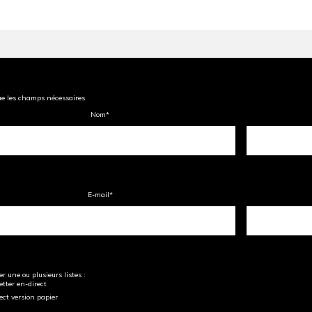
ue les champs nécessaires
Nom
*
E-mail
*
r une ou plusieurs listes :
tter en-direct
ect version papier