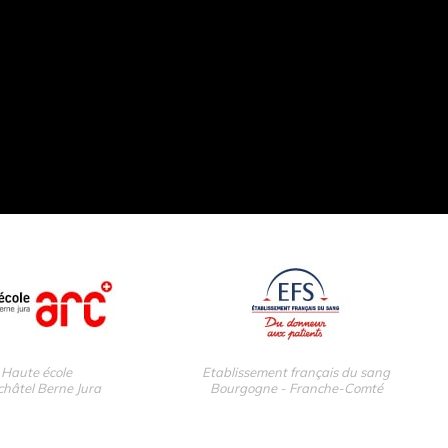
Haute école
Etablissement français du sang
hâtel Berne Jura
Bourgogne - Franche-Comté