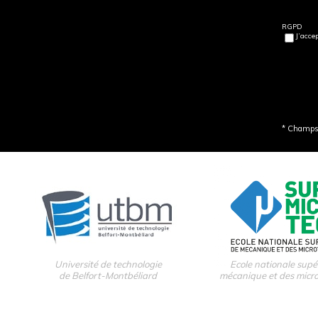
RGPD
J’acce
* Champs 
Université de technologie
Ecole nationale supé
de Belfort-Montbéliard
mécanique et des micr