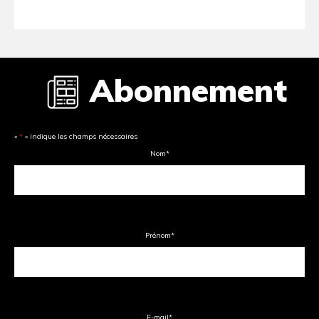
Abonnement
«
*
» indique les champs nécessaires
Nom
*
Prénom
*
E-mail
*