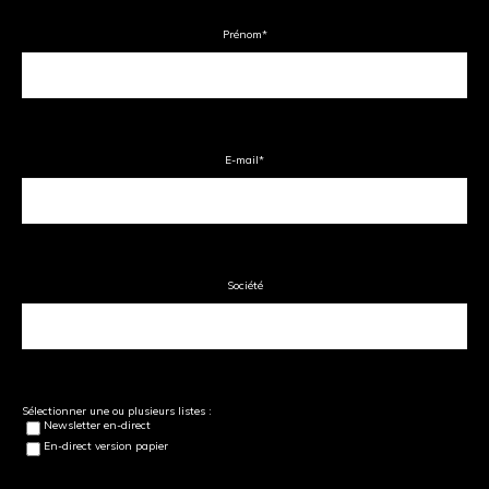
Prénom
*
E-mail
*
Société
Sélectionner une ou plusieurs listes :
Newsletter en-direct
En-direct version papier