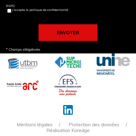
RGPD
J’accepte la politique de confidentialité.
* Champs obligatoires
Mentions légales
Protection des données
Réalisation Koredge