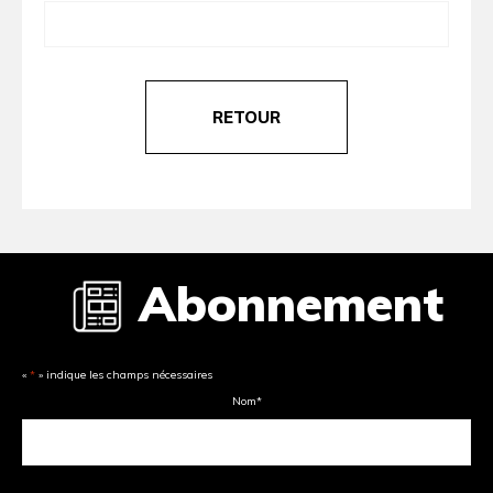
RETOUR
Abonnement
«
*
» indique les champs nécessaires
Nom
*