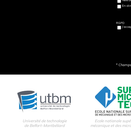
Newsle
En-dir
RGPD
J’acce
* Champs 
Université de technologie
Ecole nationale supé
de Belfort-Montbéliard
mécanique et des micr