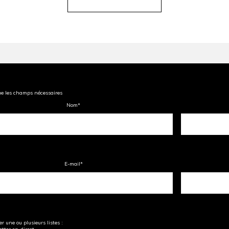
ue les champs nécessaires
Nom
*
E-mail
*
r une ou plusieurs listes :