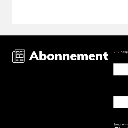
Abonnement
«
*
» indiq
Sélectionne