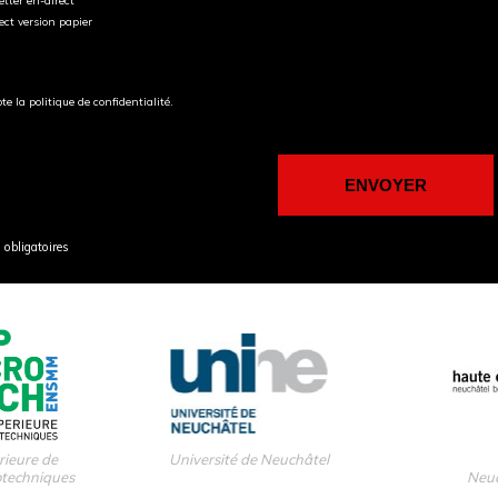
tter en-direct
ect version papier
pte la politique de confidentialité.
obligatoires
rieure de
Université de Neuchâtel
otechniques
Neuc