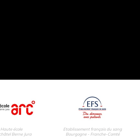
Haute école
Etablissement français du sang
hâtel Berne Jura
Bourgogne - Franche-Comté