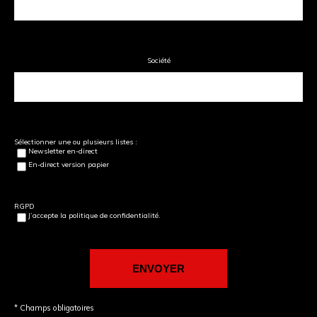
Société
Sélectionner une ou plusieurs listes :
Newsletter en-direct
En-direct version papier
RGPD
J’accepte la politique de confidentialité.
* Champs obligatoires