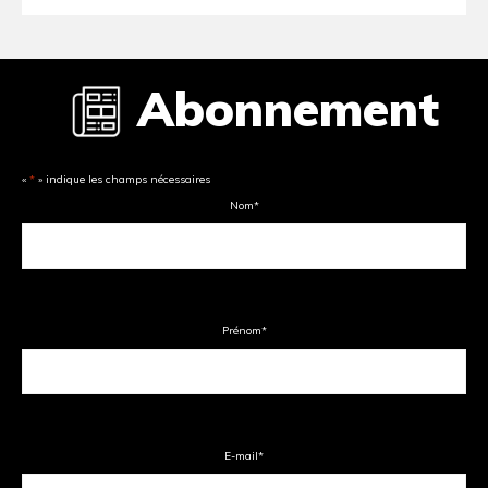
Abonnement
«
*
» indique les champs nécessaires
Nom
*
Prénom
*
E-mail
*