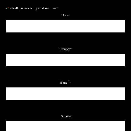
«
*
» indique les champs nécessaires
Nom
*
Prénom
*
E-mail
*
Société