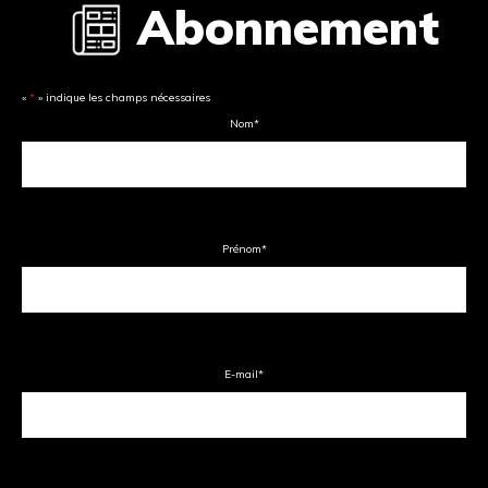
Abonnement
«
*
» indique les champs nécessaires
Nom
*
Prénom
*
E-mail
*