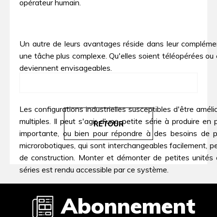
opérateur humain.
Un autre de leurs avantages réside dans leur complémenta
une tâche plus complexe. Qu'elles soient téléopérées ou
deviennent envisageables.
Les configurations industrielles susceptibles d'être amél
multiples. Il peut s'agir d'une petite série à produire 
RETOUR
importante, ou bien pour répondre à des besoins de pe
microrobotiques, qui sont interchangeables facilement, 
de construction. Monter et démonter de petites unités
séries est rendu accessible par ce système.
Abonnement