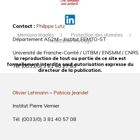
Contact :
Philippe Lutz
Mentions légales
Protection des données
Département AS2M – Institut FEMTO-ST
Réalisation Koredge
Université de Franche-Comté / UTBM / ENSMM / CNRS
la reproduction de tout ou partie de ce site est
formellement interdite sauf autorisation expresse du
Tél. (0033/0) 3 81 40 27 85
directeur de la publication.
Olivier Lehmann
–
Patricia Jeandel
Institut Pierre Vernier
Tél. (0033/0) 3 81 40 57 08