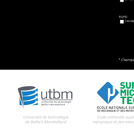
RGPD
J’acce
* Champs 
Université de technologie
Ecole nationale supé
de Belfort-Montbéliard
mécanique et des micr