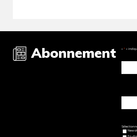
Abonnement
«
*
» indiq
Sélectionne
Newsle
En-dir