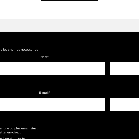
ue les champs nécessaires
Nom
*
E-mail
*
r une ou plusieurs listes :
tter en-direct
ect version papier