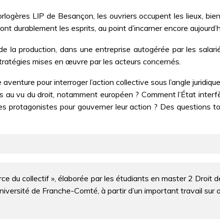
gères LIP de Besançon, les ouvriers occupent les lieux, bien 
nt durablement les esprits, au point d’incarner encore aujourd’hu
de la production, dans une entreprise autogérée par les salari
 stratégies mises en œuvre par les acteurs concernés.
aventure pour interroger l’action collective sous l’angle juridique
 au vu du droit, notamment européen ? Comment l’État interfèr
les protagonistes pour gouverner leur action ? Des questions to
orce du collectif », élaborée par les étudiants en master 2 Droit d
versité de Franche-Comté, à partir d’un important travail sur a