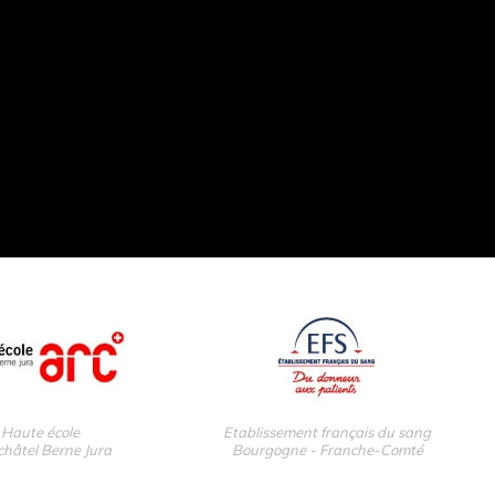
Haute école
Etablissement français du sang
hâtel Berne Jura
Bourgogne - Franche-Comté