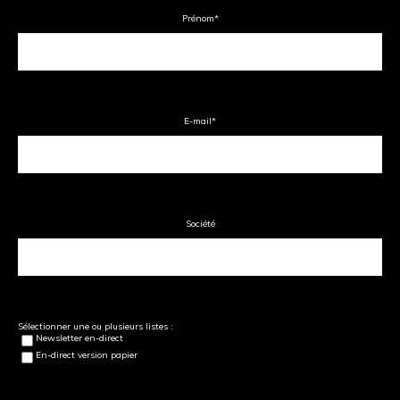
Prénom
*
E-mail
*
Société
Sélectionner une ou plusieurs listes :
Newsletter en-direct
En-direct version papier