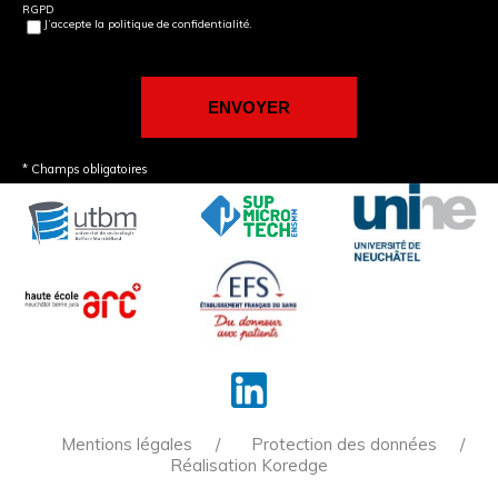
RGPD
J’accepte la politique de confidentialité.
* Champs obligatoires
Mentions légales
Protection des données
Réalisation Koredge