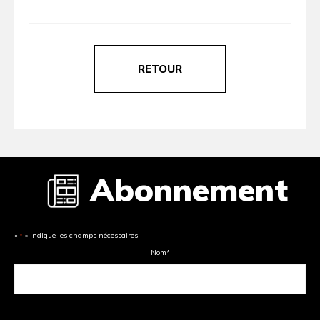
RETOUR
Abonnement
«
*
» indique les champs nécessaires
Nom
*