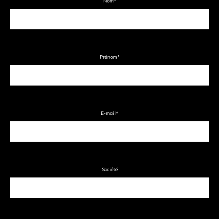
Nom
*
Prénom
*
E-mail
*
Société