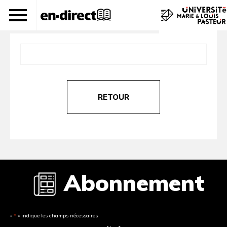
journal 266
RETOUR
Abonnement
«
*
» indique les champs nécessaires