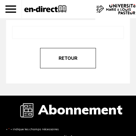
journal 228
RETOUR
Abonnement
«
*
» indique les champs nécessaires