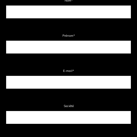
Nom
*
Prénom
*
E-mail
*
Société