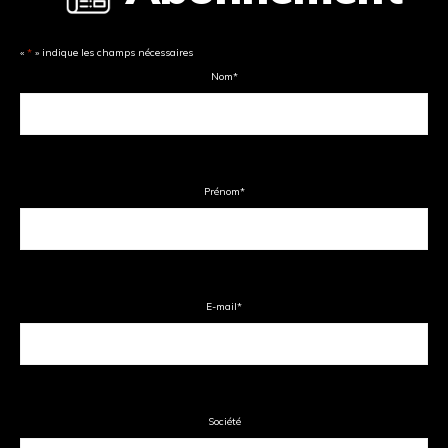
«
*
» indique les champs nécessaires
Nom
*
Prénom
*
E-mail
*
Société