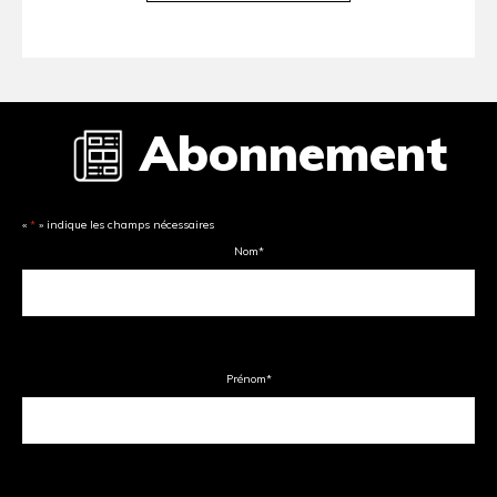
Abonnement
«
*
» indique les champs nécessaires
Nom
*
Prénom
*