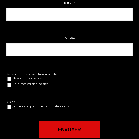
E-mail
*
Société
Sélectionner une ou plusieurs listes :
Newsletter en-direct
En-direct version papier
RGPD
J’accepte la politique de confidentialité.