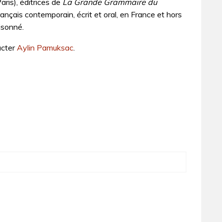
aris), éditrices de
La Grande Grammaire du
rançais contemporain, écrit et oral, en France et hors
isonné.
acter
Aylin Pamuksac
.