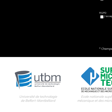
RGPD
J’acce
* Champs 
Université de technologie
Ecole nationale supé
de Belfort-Montbéliard
mécanique et des micr