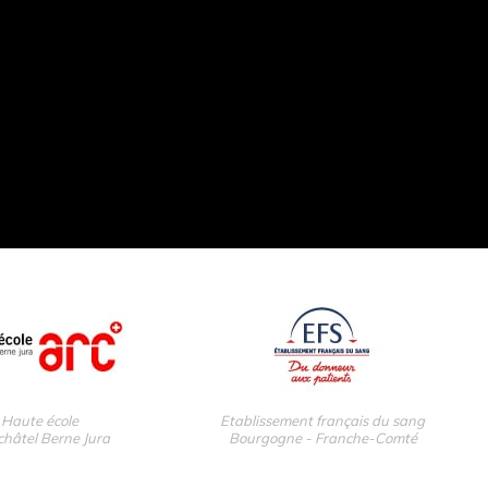
Haute école
Etablissement français du sang
hâtel Berne Jura
Bourgogne - Franche-Comté