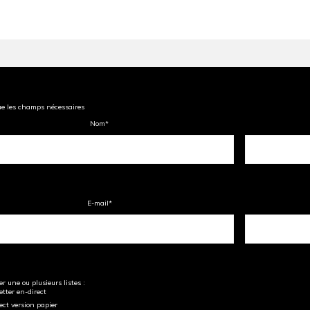
ue les champs nécessaires
Nom
*
E-mail
*
r une ou plusieurs listes :
tter en-direct
ect version papier