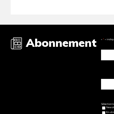
Abonnement
«
*
» indiq
Sélectionne
Newsle
En-dir