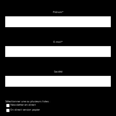
Prénom
*
E-mail
*
Société
Sélectionner une ou plusieurs listes :
Newsletter en-direct
En-direct version papier