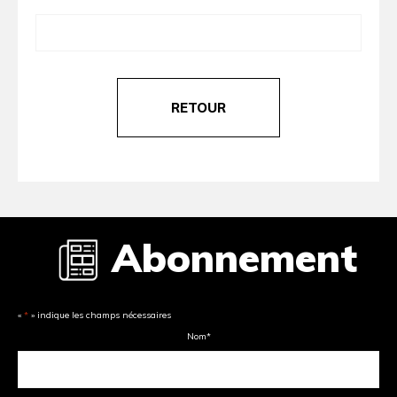
RETOUR
Abonnement
«
*
» indique les champs nécessaires
Nom
*