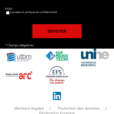
RGPD
J’accepte la politique de confidentialité.
* Champs obligatoires
Mentions légales
Protection des données
Réalisation Koredge