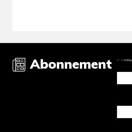
Abonnement
«
*
» indiq