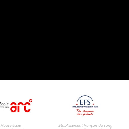
Haute école
Etablissement français du sang