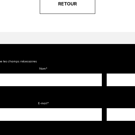
RETOUR
ue les champs nécessaires
Nom
*
E-mail
*