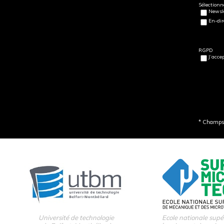
Sélectionne
Newsle
En-dir
RGPD
J’acce
* Champs 
Université de technologie
Ecole nationale supé