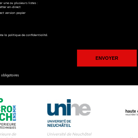
r une ou plusieurs listes :
tter en-direct
ect version papier
pte la politique de confidentialité.
obligatoires
rieure de
Université de Neuchâtel