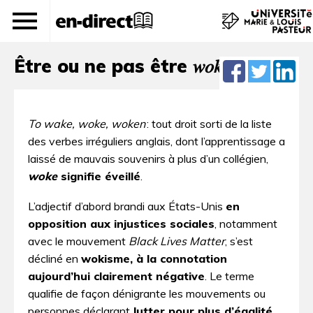
[Vice versa]
Être ou ne pas être 𝑤𝑜𝑘𝑒…
To wake, woke, woken
: tout droit sorti de la liste
des verbes irréguliers anglais, dont l’apprentissage a
laissé de mauvais souvenirs à plus d’un collégien,
woke
signifie éveillé
.
L’adjectif d’abord brandi aux États-Unis
en
opposition aux injustices sociales
, notamment
avec le mouvement
Black Lives Matter
, s’est
décliné en
wokisme, à la connotation
aujourd’hui clairement négative
. Le terme
qualifie de façon dénigrante les mouvements ou
personnes déclarant
lutter pour plus d’égalité,