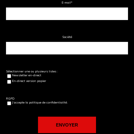
E-mail
*
Société
Sélectionner une ou plusieurs listes :
Newsletter en-direct
En-direct version papier
RGPD
J’accepte la politique de confidentialité.