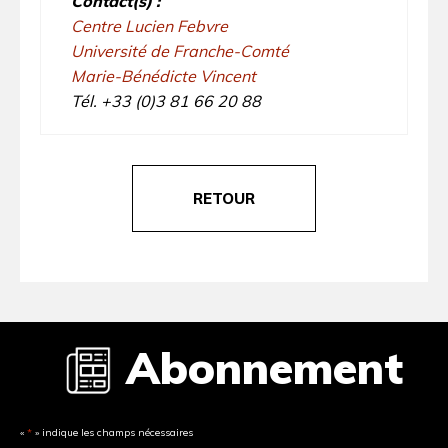
Contact(s) :
Centre Lucien Febvre
Université de Franche-Comté
Marie-Bénédicte Vincent
Tél. +33 (0)3 81 66 20 88
RETOUR
Abonnement
«
*
» indique les champs nécessaires