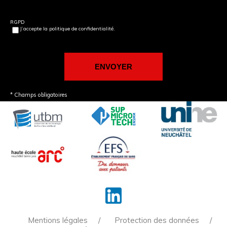
RGPD
J’accepte la politique de confidentialité.
* Champs obligatoires
Mentions légales
Protection des données