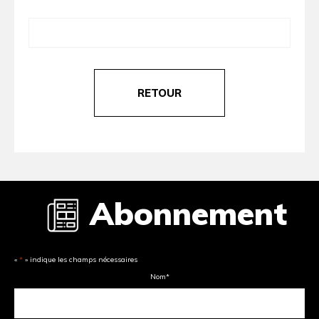
RETOUR
Abonnement
«
*
» indique les champs nécessaires
Nom
*