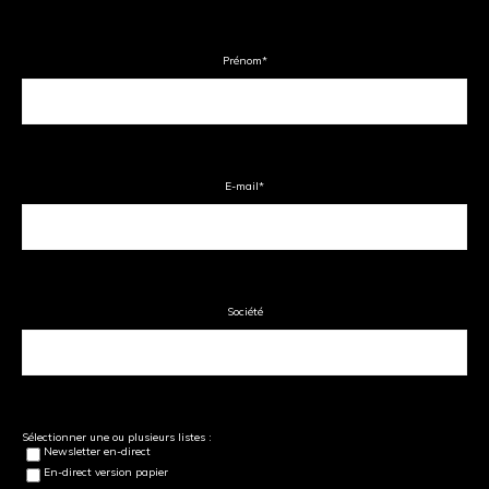
Prénom
*
E-mail
*
Société
Sélectionner une ou plusieurs listes :
Newsletter en-direct
En-direct version papier