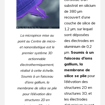
substrat en silicium
de 380 µm
recouvert d’une
couche de silice de
1,2 µm, sur lequel
sont déposées
La micropince mise au
des électrodes en
point au Centre de micro-
aluminium de 0,2
et nanorobotique est le
µm.
Soumis à un
premier système 3D
faisceau d’ions
actionnable
gallium, la
électrothermiquement,
membrane de
réalisé à cette échelle.
silice se plie
pour
Soumis à un faisceau
l’élévation des
d’ions gallium, la
structures 2D en
membrane de silice se plie
structures 3D, et
pour l’élévation des
les électrodes
structures 2D en
d’aluminium jouent