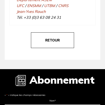
UFC
/
ENSMM
/
UTBM
/
CNRS
Jean-Yves Rauch
Tél. +33 (0)3 63 08 24 31
RETOUR
Abonnement
«
*
» indique les champs nécessaires
Nom
*