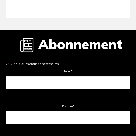
Abonnement
«
*
» indique les champs nécessaires
Nom
*
Prénom
*