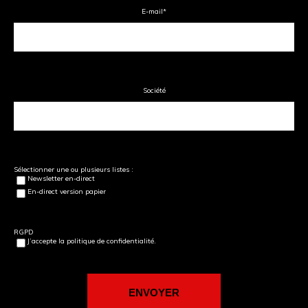
E-mail
*
Société
Sélectionner une ou plusieurs listes :
Newsletter en-direct
En-direct version papier
RGPD
J’accepte la politique de confidentialité.