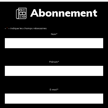
Abonnement
«
*
» indique les champs nécessaires
Nom
*
Prénom
*
E-mail
*